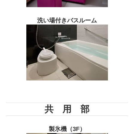
洗い場付きバスルーム
共 用 部
製氷機（3F）