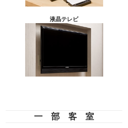
液晶テレビ
一 部 客 室